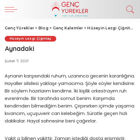
Genç Yürekler
>
Blog
>
Genç Kalemler
>
Hüseyin Lezgi Çiğnitaş
>
Hüseyin Lezgi Çiğnitaş
Aynadaki
Şubat 7, 2021
Aynanın karşısındaki ruhum, uzanınca gecenin karanlığına.
Hayaller silsilesi yaklaşır yamacıma. Şöyle söyler kendisine:
Bir söylem hazırlarım kendime. İki kişilik orkestrayım ruh
evrenimde. Bir tarafında somut benim. Karşımda
kendimden bilmediğim benim. Çırpınırken içimde yaşama
kıvancım, uçuşuverir can kelebeğim. Süratle geçen hızlı
dakikalar. Hayal sahnesine beni çağırırlar.
Vakit o bilinen vakittir. Zaman istediği dosta erişmiştir.