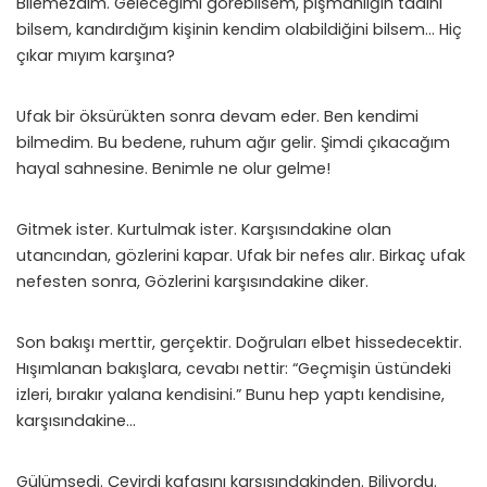
Bilemezdim. Geleceğimi görebilsem, pişmanlığın tadını
bilsem, kandırdığım kişinin kendim olabildiğini bilsem… Hiç
çıkar mıyım karşına?
Ufak bir öksürükten sonra devam eder. Ben kendimi
bilmedim. Bu bedene, ruhum ağır gelir. Şimdi çıkacağım
hayal sahnesine. Benimle ne olur gelme!
Gitmek ister. Kurtulmak ister. Karşısındakine olan
utancından, gözlerini kapar. Ufak bir nefes alır. Birkaç ufak
nefesten sonra, Gözlerini karşısındakine diker.
Son bakışı merttir, gerçektir. Doğruları elbet hissedecektir.
Hışımlanan bakışlara, cevabı nettir: “Geçmişin üstündeki
izleri, bırakır yalana kendisini.” Bunu hep yaptı kendisine,
karşısındakine…
Gülümsedi. Çevirdi kafasını karşısındakinden. Biliyordu.