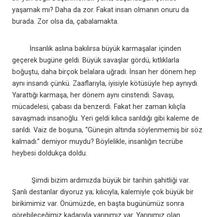
yaşamak mı? Daha da zor. Fakat insan olmanın onuru da
burada. Zor olsa da, çabalamakta.
İnsanlık aslına bakılırsa büyük karmaşalar içinden
geçerek bugüne geldi. Büyük savaşlar gördü, kıtlıklarla
boğuştu, daha birçok belalara uğradı. İnsan her dönem hep
aynı insandı çünkü. Zaaflarıyla, iyisiyle kötüsüyle hep aynıydı.
Yarattığı karmaşa, her dönem aynı cinstendi. Savaşı,
mücadelesi, çabası da benzerdi. Fakat her zaman kılıçla
savaşmadı insanoğlu. Yeri geldi kılıca sarıldığı gibi kaleme de
sarıldı. Vaiz de boşuna, “Güneşin altında söylenmemiş bir söz
kalmadı.” demiyor muydu? Böylelikle, insanlığın tecrübe
heybesi doldukça doldu.
Şimdi bizim ardımızda büyük bir tarihin şahitliği var.
Şanlı destanlar diyoruz ya; kılıcıyla, kalemiyle çok büyük bir
birikimimiz var. Önümüzde, en başta bugünümüz sonra
görebileceğimiz kadarıyla yarınımız var. Yarınımız olan