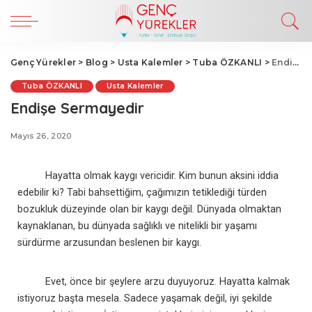
Genç Yürekler
>
Blog
>
Usta Kalemler
>
Tuba ÖZKANLI
>
Endişe Sermayedir
Tuba ÖZKANLI
Usta Kalemler
Endişe Sermayedir
Mayıs 26, 2020
Hayatta olmak kaygı vericidir. Kim bunun aksini iddia
edebilir ki? Tabi bahsettiğim, çağımızın tetiklediği türden
bozukluk düzeyinde olan bir kaygı değil. Dünyada olmaktan
kaynaklanan, bu dünyada sağlıklı ve nitelikli bir yaşamı
sürdürme arzusundan beslenen bir kaygı.
Evet, önce bir şeylere arzu duyuyoruz. Hayatta kalmak
istiyoruz başta mesela. Sadece yaşamak değil, iyi şekilde