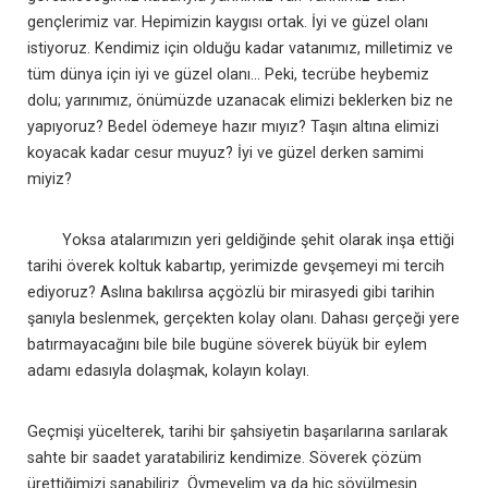
gençlerimiz var. Hepimizin kaygısı ortak. İyi ve güzel olanı
istiyoruz. Kendimiz için olduğu kadar vatanımız, milletimiz ve
tüm dünya için iyi ve güzel olanı… Peki, tecrübe heybemiz
dolu; yarınımız, önümüzde uzanacak elimizi beklerken biz ne
yapıyoruz? Bedel ödemeye hazır mıyız? Taşın altına elimizi
koyacak kadar cesur muyuz? İyi ve güzel derken samimi
miyiz?
Yoksa atalarımızın yeri geldiğinde şehit olarak inşa ettiği
tarihi överek koltuk kabartıp, yerimizde gevşemeyi mi tercih
ediyoruz? Aslına bakılırsa açgözlü bir mirasyedi gibi tarihin
şanıyla beslenmek, gerçekten kolay olanı. Dahası gerçeği yere
batırmayacağını bile bile bugüne söverek büyük bir eylem
adamı edasıyla dolaşmak, kolayın kolayı.
Geçmişi yücelterek, tarihi bir şahsiyetin başarılarına sarılarak
sahte bir saadet yaratabiliriz kendimize. Söverek çözüm
ürettiğimizi sanabiliriz. Övmeyelim ya da hiç sövülmesin