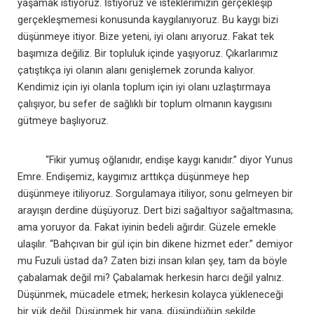
yaşamak istiyoruz. İstiyoruz ve isteklerimizin gerçekleşip
gerçekleşmemesi konusunda kaygılanıyoruz. Bu kaygı bizi
düşünmeye itiyor. Bize yeteni, iyi olanı arıyoruz. Fakat tek
başımıza değiliz. Bir topluluk içinde yaşıyoruz. Çıkarlarımız
çatıştıkça iyi olanın alanı genişlemek zorunda kalıyor.
Kendimiz için iyi olanla toplum için iyi olanı uzlaştırmaya
çalışıyor, bu sefer de sağlıklı bir toplum olmanın kaygısını
gütmeye başlıyoruz.
“Fikir yumuş oğlanıdır, endişe kaygı kanıdır.” diyor Yunus
Emre. Endişemiz, kaygımız arttıkça düşünmeye hep
düşünmeye itiliyoruz. Sorgulamaya itiliyor, sonu gelmeyen bir
arayışın derdine düşüyoruz. Dert bizi sağaltıyor sağaltmasına;
ama yoruyor da. Fakat iyinin bedeli ağırdır. Güzele emekle
ulaşılır. “Bahçıvan bir gül için bin dikene hizmet eder.” demiyor
mu Fuzuli üstad da? Zaten bizi insan kılan şey, tam da böyle
çabalamak değil mi? Çabalamak herkesin harcı değil yalnız.
Düşünmek, mücadele etmek; herkesin kolayca yükleneceği
bir yük değil. Düşünmek bir yana, düşündüğün şekilde