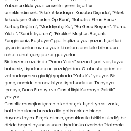
Yabancı dilde yazılı cinsellik içeren tişörtleri
örneklendirirsek: “Erkek Arkadaşım Kasaba Dışında”, “Erkek
Arkadaşım Gelmeden Öp Beni”, “Rahatsız Etme Henüz
Sarhoş Değilim”, “Maddiyatçı Kız”, “Bu Gece Boşum”, “Porno
Yıldızı”, “Seni İstiyorum”, “Erkekler! Meşhur, Başarılı,
Zenginseniz, Boştayım” gibi İngilizce yazı yazan tişörtleri
giyen insanlarımız ne yazık ki anlamlarını bile bilmeden
rahat rahat çarşı pazar geziyorlar.
Bir teyzenin üzerinde “Porno Yıldızı” yazan tişört var, teyze
habersiz, tişörtünde ne yazdığından. Otobüste giden bir
vatandaşımızın giydiği şapkada “Kötü Kız” yazıyor. Bir
genç, camide namaz kılıyor tişörtünde ise “Dünyaya
İçmeye, Dans Etmeye ve Cinsel İlişki Kurmaya Geldik”
yazıyor.
Cinsellik mesajları içeren o kadar çok tişört yazısı var ki;
hatta bazılarını burada dile getirmekten hicap
duymaktayım. Birçok ailenin, çocukları ile birlikte izlediği bir
dizide başrol oyuncusunun tişörtünün üzerinde “Hotmale,