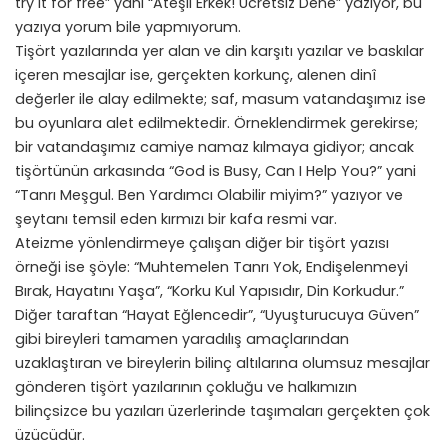
try it for free” yani “Ateşli Erkek! Ücretsiz Dene” yazıyor, bu
yazıya yorum bile yapmıyorum.
Tişört yazılarında yer alan ve din karşıtı yazılar ve baskılar
içeren mesajlar ise, gerçekten korkunç, alenen dinî
değerler ile alay edilmekte; saf, masum vatandaşımız ise
bu oyunlara alet edilmektedir. Örneklendirmek gerekirse;
bir vatandaşımız camiye namaz kılmaya gidiyor; ancak
tişörtünün arkasında “God is Busy, Can I Help You?” yani
“Tanrı Meşgul. Ben Yardımcı Olabilir miyim?” yazıyor ve
şeytanı temsil eden kırmızı bir kafa resmi var.
Ateizme yönlendirmeye çalışan diğer bir tişört yazısı
örneği ise şöyle: “Muhtemelen Tanrı Yok, Endişelenmeyi
Bırak, Hayatını Yaşa”, “Korku Kul Yapısıdır, Din Korkudur.”
Diğer taraftan “Hayat Eğlencedir”, “Uyuşturucuya Güven”
gibi bireyleri tamamen yaradılış amaçlarından
uzaklaştıran ve bireylerin bilinç altılarına olumsuz mesajlar
gönderen tişört yazılarının çokluğu ve halkımızın
bilinçsizce bu yazıları üzerlerinde taşımaları gerçekten çok
üzücüdür.