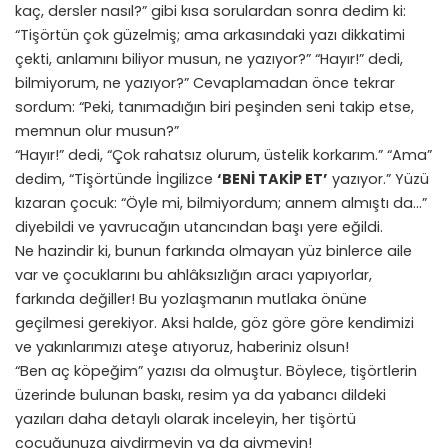
kaç, dersler nasıl?” gibi kısa sorulardan sonra dedim ki:
“Tişörtün çok güzelmiş; ama arkasındaki yazı dikkatimi
çekti, anlamını biliyor musun, ne yazıyor?” “Hayır!” dedi,
bilmiyorum, ne yazıyor?” Cevaplamadan önce tekrar
sordum: “Peki, tanımadığın biri peşinden seni takip etse,
memnun olur musun?”
“Hayır!” dedi, “Çok rahatsız olurum, üstelik korkarım.” “Ama”
dedim, “Tişörtünde İngilizce
‘BENİ TAKİP ET’
yazıyor.” Yüzü
kızaran çocuk: “Öyle mi, bilmiyordum; annem almıştı da…”
diyebildi ve yavrucağın utancından başı yere eğildi.
Ne hazindir ki, bunun farkında olmayan yüz binlerce aile
var ve çocuklarını bu ahlâksızlığın aracı yapıyorlar,
farkında değiller! Bu yozlaşmanın mutlaka önüne
geçilmesi gerekiyor. Aksi halde, göz göre göre kendimizi
ve yakınlarımızı ateşe atıyoruz, haberiniz olsun!
“Ben aç köpeğim” yazısı da olmuştur. Böylece, tişörtlerin
üzerinde bulunan baskı, resim ya da yabancı dildeki
yazıları daha detaylı olarak inceleyin, her tişörtü
çocuğunuza giydirmeyin ya da giymeyin!