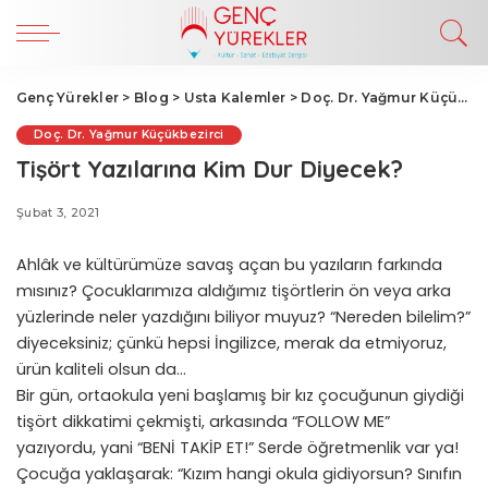
Genç Yürekler
>
Blog
>
Usta Kalemler
>
Doç. Dr. Yağmur Küçükbezirci
Doç. Dr. Yağmur Küçükbezirci
Tişört Yazılarına Kim Dur Diyecek?
Şubat 3, 2021
Ahlâk ve kültürümüze savaş açan bu yazıların farkında
mısınız? Çocuklarımıza aldığımız tişörtlerin ön veya arka
yüzlerinde neler yazdığını biliyor muyuz? “Nereden bilelim?”
diyeceksiniz; çünkü hepsi İngilizce, merak da etmiyoruz,
ürün kaliteli olsun da…
Bir gün, ortaokula yeni başlamış bir kız çocuğunun giydiği
tişört dikkatimi çekmişti, arkasında “FOLLOW ME”
yazıyordu, yani “BENİ TAKİP ET!” Serde öğretmenlik var ya!
Çocuğa yaklaşarak: “Kızım hangi okula gidiyorsun? Sınıfın