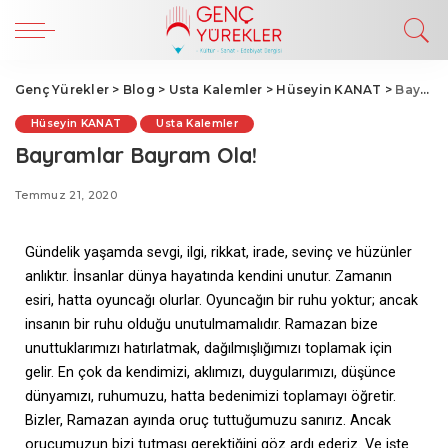
Genç Yürekler
>
Blog
>
Usta Kalemler
>
Hüseyin KANAT
>
Bayramlar Bayram Ola!
Hüseyin KANAT
Usta Kalemler
Bayramlar Bayram Ola!
Temmuz 21, 2020
Gündelik yaşamda sevgi, ilgi, rikkat, irade, sevinç ve hüzünler
anlıktır. İnsanlar dünya hayatında kendini unutur. Zamanın
esiri, hatta oyuncağı olurlar. Oyuncağın bir ruhu yoktur; ancak
insanın bir ruhu olduğu unutulmamalıdır. Ramazan bize
unuttuklarımızı hatırlatmak, dağılmışlığımızı toplamak için
gelir. En çok da kendimizi, aklımızı, duygularımızı, düşünce
dünyamızı, ruhumuzu, hatta bedenimizi toplamayı öğretir.
Bizler, Ramazan ayında oruç tuttuğumuzu sanırız. Ancak
orucumuzun bizi tutması gerektiğini göz ardı ederiz. Ve işte