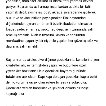
yöneltilse, maalesef akıllara ilk olarak tatil yapmak cevabı
geliyor. Bayramda asıl amaç, insanlardan uzakta bir tatil
yapmak değil; aksine eş, dost, akraba ziyaretlerine gidilerek
huzur ve sevinci birlikte paylaşmaktır. Dini bayramları
diğerlerinden ayıran en önemli özellik ibadetleri olmasıdır.
İbadet sadece namaz, oruç, hac değil; aynı zamanda salih
amel işlemektir. Allah’ın rızasına, kişinin ve toplumun
menfaatine uygun, iyi bir niyet ile yapılan her güzel iş, söz ve
davranış salih ameldir.
Bayramlar da aileler, elverdiğince çocuklarına, kendilerine yeni
kıyafetler alır, ev temizlikleri yapılır ve bugünlere özel
yiyecekler hazırlanır. Hele çocukları bayram gününde
tutabilene aşk olsun. Kapı kapı dolaşan çocuklar, kapısı belki
de hiç vurulmayacak olan evlere bir ses ve soluk olur.
Çocuklara verilen harçlıklar ve şekerler onların bir neşe
kaynağı olur.