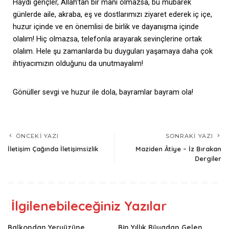
Haydi gençler, Allah’tan bir mani olmazsa, bu mübarek
günlerde aile, akraba, eş ve dostlarımızı ziyaret ederek iç içe,
huzur içinde ve en önemlisi de birlik ve dayanışma içinde
olalım! Hiç olmazsa, telefonla arayarak sevinçlerine ortak
olalım. Hele şu zamanlarda bu duyguları yaşamaya daha çok
ihtiyacımızın olduğunu da unutmayalım!
Gönüller sevgi ve huzur ile dola, bayramlar bayram ola!
ÖNCEKI YAZI
SONRAKI YAZI
İletişim Çağında İletişimsizlik
Maziden Âtiye – İz Bırakan
Dergiler
İlgilenebileceğiniz Yazılar
Balkondan Yeryüzüne
Bin Yıllık Rüyadan Gelen