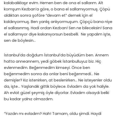
kalabalıklaşır evim. Hemen ben de ona el sallarım. Alt
komşum Kezban’a göre, o bana el sallamıyormuş. Çöpü
aldıktan sonra şoföre “devam et” demek için el
kaldırıyormuş. Ben yanlış anlıyormuşum. Çöpçü bana niye
el sallasınmış. Hadi ordan Kezban! Sen ne bileceksin! Sana
el sallamıyor diye kıskanıyorsun besbelli. Ne yapalım işte,
sen de böylesin…
İstanbul’da doğdum İstanbul’da büyüdüm ben. Annem
hatta anneannem, yedi göbek İstanbulluyuz biz. Hiç
evlenmedim. Beğenmedim kimseyi. Önce ben
beğenmedim sonra da onlar beni beğenmedi… Ne
demişler? Kız istenirken, at beslenirken… Ne isteyenler oldu
da, işte… Yaşlandık gittik böylece. Evladım da yok haliyle.
Ah evlat güzel şeymiş öyle diyorlar. Evladım olsaydı belki
bu kadar yalnız olmazdım.
“Yazdın mı evladım? Hah! Tamam, oldu şimdi. Haydi