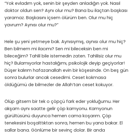
“Yok evladım yok, senin bir şeyden anladığın yok. Nasıl
doktor oldun sen? Aynı olur mu? Bana bu ilaçtan başkası
yaramaz. Başkasını içsem ölürüm ben. Olur mu hiç
yavrum? Aynısı olur mu?”
Hele şu yeni yetmeye bak. Aynısıymış, aynısı olur mu hiç?
Ben bilmem mi ilacımı? Sen mi bileceksin ben mi
bileceğim? Tahlil bile istemedin zaten. Tahlilsiz olur mu
hiç? Bulamıyorlar hastalığımı, psikolojik deyip geçiyorlar!
Düşer kalırım hafazanallah evin bir köşesinde. On beş gün
sonra bulurlar ancak cesedimi. Ceset kokmasa
öldüğümü de bilmezler de Allah’tan ceset kokuyor.
Ölüp gitsem bir tek o çöpçü fark eder yokluğumu. Her
akşam aynı saatte gelir çöp kamyonu. Kamyonun
gürültüsünü duyunca hemen cama koşarım. Çöp
tenekesini boşalttıktan sonra, hemen bu yana bakar. El
sallar bana. Gönlüme bir sevinç dolar. Bir anda