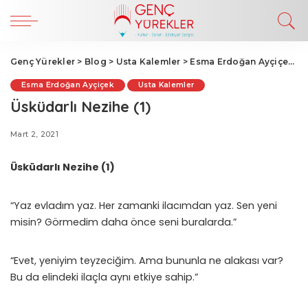
Genç Yürekler
>
Blog
>
Usta Kalemler
>
Esma Erdoğan Ayçiçek
>
Ü
Esma Erdoğan Ayçiçek
Usta Kalemler
Üsküdarlı Nezihe (1)
Mart 2, 2021
Üsküdarlı Nezihe (1)
“Yaz evladım yaz. Her zamanki ilacımdan yaz. Sen yeni
misin? Görmedim daha önce seni buralarda.”
“Evet, yeniyim teyzeciğim. Ama bununla ne alakası var?
Bu da elindeki ilaçla aynı etkiye sahip.”