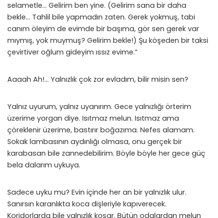
selametle… Gelirim ben yine. (Gelirim sana bir daha
bekle… Tahlil bile yapmadın zaten. Gerek yokmuş, tabi
canım öleyim de evimde bir başıma, gör sen gerek var
mıymış, yok muymuş? Gelirim bekle!) Şu köşeden bir taksi
çevirtiver oğlum gideyim ıssız evime.”
Aaaah Ah!… Yalnızlık çok zor evladım, bilir misin sen?
Yalnız uyurum, yalnız uyanırım. Gece yalnızlığı örterim
üzerime yorgan diye. Isıtmaz melun. Isıtmaz ama
çöreklenir üzerime, bastırır boğazıma. Nefes alamam.
Sokak lambasının aydınlığı olmasa, onu gerçek bir
karabasan bile zannedebilirim. Böyle böyle her gece güç
bela dalarım uykuya.
Sadece uyku mu? Evin içinde her an bir yalnızlık ulur.
Sanırsın karanlıkta koca dişleriyle kapıverecek.
Koridorlarda bile yalnızlık koşar. Bütün odalardan melun