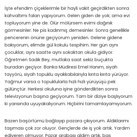
İşte efendim çiçeklerimle bir hayli vakit geçirdikten sonra
kahvaltımı falan yapıyorum. Gelen giden de yok; ama evi
topluyorum yine de. Ölür mölürsem evimi dağınık
görmesinler. Ne pis kadınmış demesinler. Sonra genellikle
pencerenin önüne geçiyorum yeniden. Gelene gidene
bakıyorum, elimde gül kokulu tespihim. Her gün aynı
çocuklar, aynı saatte aynı sokaktan okula gidiyor.
Öğretmen Sadık Bey, mutlaka saat sekiz buçukta
buradan geçiyor. Banka Müdiresi Emel Hanım, siyah
tayyörü, siyah topuklu ayakkabılarıyla kırıta kırıta yürüyor.
Yağmur varsa o topuklularla hızlı hızlı yürüyüşü pek
gülünçtür. Herkesi okuluna işine gönderdikten sonra
televizyonun başına geçiyorum. Tam bir diziye başlıyorum
ki yarısında uyuyakalıyorum. Hiçbirini tamamlayamıyorum.
Bazen başörtümü bağlayıp pazara çıkıyorum. Aldıklarımı
taşıması çok zor oluyor. Gençlerde de iş yok artık. Yardım
ediveren olmuyor. Pazar arabası aldım artık, baş