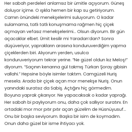
Her sabah perdeleri anlamsız bir ümitle açıyorum. Güneş
doluyor içime. O ışıkla hemen bir kap su getiriyorum.
Camın önündeki menekşelerimi suluyorum. O kadar
sulamama, tatlı tatlı konuşmama rağmen hiç çiçek
açmayan vefasız menekşelerimi… Olsun diyorum. Bir gün
açacaklar elbet. Ümit kesilir mi Yaradan’dan? Sonra
düşüveriyor, yaprakların arasına konduruverdiğim yapma
çiçeklerden biri. Alıyorum yerden, usulca
konduruveriyorum tekrar yerine. “Ne güzel oldun kız Meloş!”
diyorum. “Saçının kenarına gül takmış Türkan Şoray gibisin
vallahi.” Hepsine böyle isimler taktım. Camgüzeli Huriş
mesela. Arada bir çiçek açan mor menekşe Nuriş. Onun
yanındaki suratsız da Sabiş. Açtığını hiç görmedim.
Boyuna yaprak çıkarıyor. Ne yapacaksak o kadar yaprağı.
Her sabah bi paylıyorum onu, daha çok sallıyor suratını. En
ortadaki mor mor pıtır pıtır açan güzelim de Hüsnüyusuf…
Onu bir başka seviyorum. Başka bir isim de koymadım.
Onun daha güzel bir isme ihtiyacı yok.