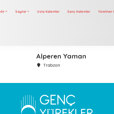
dir
Sayılar
Usta Kalemler
Genç Kalemler
Yürekten İ
Alperen Yaman
Trabzon