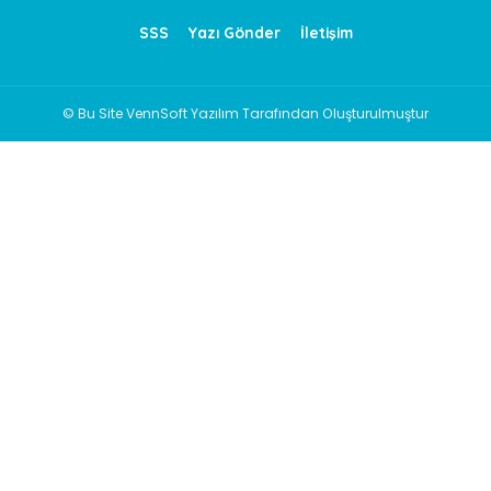
SSS
Yazı Gönder
İletişim
© Bu Site VennSoft Yazılım Tarafından Oluşturulmuştur