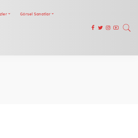
zler
Görsel Sanatlar