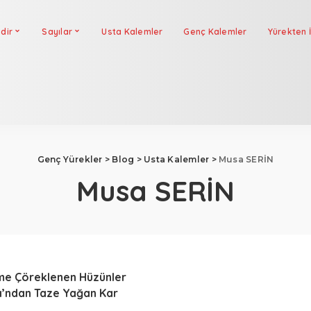
dir
Sayılar
Usta Kalemler
Genç Kalemler
Yürekten İ
Genç Yürekler
>
Blog
>
Usta Kalemler
>
Musa SERİN
Musa SERİN
me Çöreklenen Hüzünler
ı’ndan Taze Yağan Kar