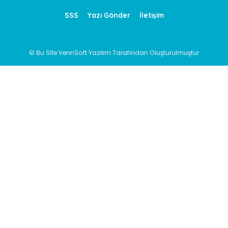
SSS
Yazı Gönder
İletişim
© Bu Site VennSoft Yazılım Tarafından Oluşturulmuştur