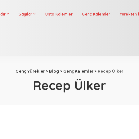
dir
Sayılar
Usta Kalemler
Genç Kalemler
Yürekten İ
Genç Yürekler
>
Blog
>
Genç Kalemler
>
Recep Ülker
Recep Ülker