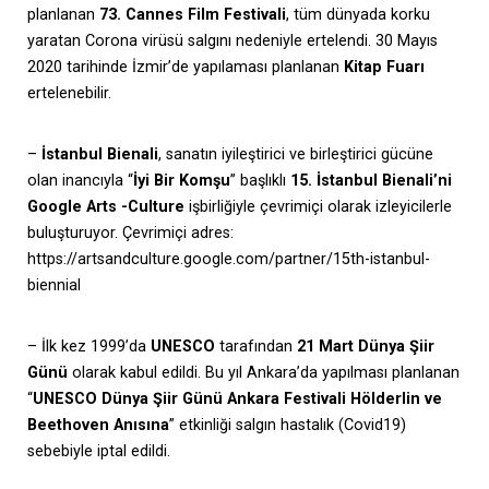
planlanan
73. Cannes Film Festivali
, tüm dünyada korku
yaratan Corona virüsü salgını nedeniyle ertelendi. 30 Mayıs
2020 tarihinde İzmir’de yapılaması planlanan
Kitap Fuarı
ertelenebilir.
–
İstanbul Bienali
, sanatın iyileştirici ve birleştirici gücüne
olan inancıyla “
İyi Bir Komşu
” başlıklı
15. İstanbul Bienali’ni
Google Arts -Culture
işbirliğiyle çevrimiçi olarak izleyicilerle
buluşturuyor. Çevrimiçi adres:
https://artsandculture.google.com/partner/15th-istanbul-
biennial
– İlk kez 1999’da
UNESCO
tarafından
21 Mart Dünya Şiir
Günü
olarak kabul edildi. Bu yıl Ankara’da yapılması planlanan
“
UNESCO Dünya Şiir Günü Ankara Festivali Hölderlin ve
Beethoven Anısına
” etkinliği salgın hastalık (Covid19)
sebebiyle iptal edildi.