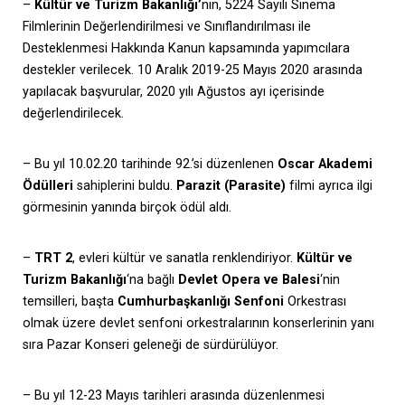
–
Kültür ve Turizm Bakanlığı’
nın, 5224 Sayılı Sinema
Filmlerinin Değerlendirilmesi ve Sınıflandırılması ile
Desteklenmesi Hakkında Kanun kapsamında yapımcılara
destekler verilecek. 10 Aralık 2019-25 Mayıs 2020 arasında
yapılacak başvurular, 2020 yılı Ağustos ayı içerisinde
değerlendirilecek.
– Bu yıl 10.02.20 tarihinde 92.’si düzenlenen
Oscar Akademi
Ödülleri
sahiplerini buldu.
Parazit (Parasite)
filmi ayrıca ilgi
görmesinin yanında birçok ödül aldı.
–
TRT 2
, evleri kültür ve sanatla renklendiriyor.
Kültür ve
Turizm Bakanlığı
‘na bağlı
Devlet Opera ve Balesi
‘nin
temsilleri, başta
Cumhurbaşkanlığı Senfoni
Orkestrası
olmak üzere devlet senfoni orkestralarının konserlerinin yanı
sıra Pazar Konseri geleneği de sürdürülüyor.
– Bu yıl 12-23 Mayıs tarihleri arasında düzenlenmesi