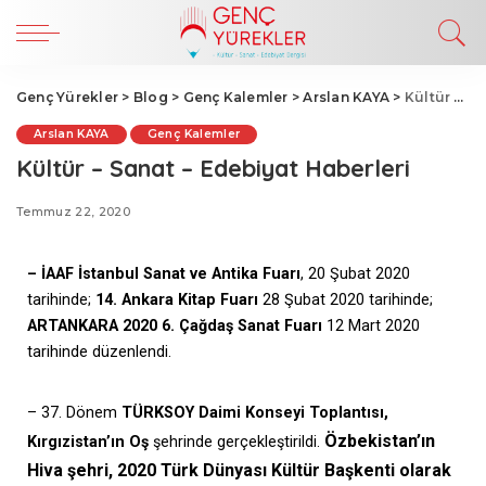
Genç Yürekler
>
Blog
>
Genç Kalemler
>
Arslan KAYA
>
Kültür – Sanat – Edebiyat Haberleri
Arslan KAYA
Genç Kalemler
Kültür – Sanat – Edebiyat Haberleri
Temmuz 22, 2020
– İAAF İstanbul Sanat ve Antika Fuarı
, 20 Şubat 2020
tarihinde;
14. Ankara Kitap Fuarı
28 Şubat 2020 tarihinde;
ARTANKARA 2020 6. Çağdaş Sanat Fuarı
12 Mart 2020
tarihinde düzenlendi.
– 37. Dönem
TÜRKSOY Daimi Konseyi Toplantısı,
Özbekistan’ın
Kırgızistan’ın Oş
şehrinde gerçekleştirildi.
Hiva şehri, 2020 Türk Dünyası Kültür Başkenti olarak